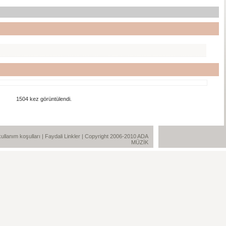
1504 kez görüntülendi.
e kullanım koşulları
|
Faydali Linkler
| Copyright 2006-2010 ADA
MÜZİK