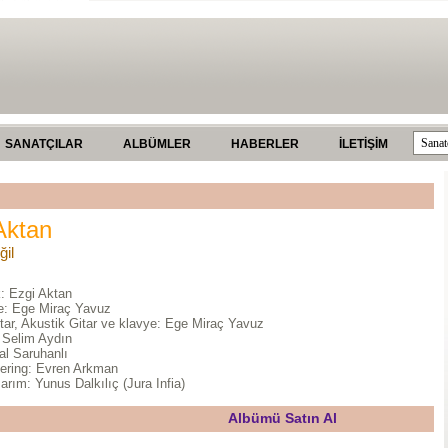
SANATÇILAR
ALBÜMLER
HABERLER
İLETİŞİM
Aktan
ğil
: Ezgi Aktan
: Ege Miraç Yavuz
itar, Akustik Gitar ve klavye: Ege Miraç Yavuz
 Selim Aydın
al Saruhanlı
ering: Evren Arkman
rım: Yunus Dalkılıç (Jura Infia)
Albümü Satın Al