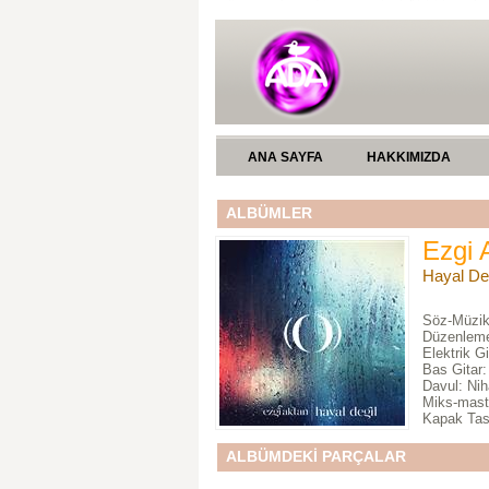
ANA SAYFA
HAKKIMIZDA
ALBÜMLER
Ezgi 
Hayal De
Söz-Müzik
Düzenleme
Elektrik G
Bas Gitar:
Davul: Nih
Miks-mast
Kapak Tasa
ALBÜMDEKİ PARÇALAR