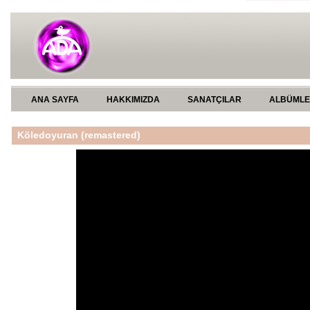
ANA SAYFA
HAKKIMIZDA
SANATÇILAR
ALBÜML
Köledoyuran (remastered)