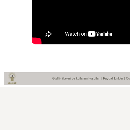
Gizlilik ilkeleri ve kullanım koşulları
|
Faydali Linkler
| C