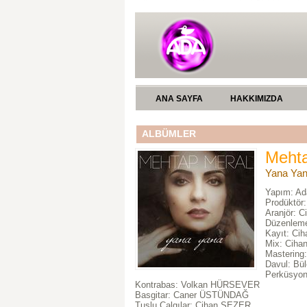
ANA SAYFA
HAKKIMIZDA
ALBÜMLER
Mehta
Yana Ya
Yapım: Ad
Prodüktör
Aranjör: C
Düzenleme
Kayıt: C
Mix: Cih
Mastering
Davul: Bü
Perküsyo
Kontrabas: Volkan HÜRSEVER
Basgitar: Caner ÜSTÜNDAĞ
Tuşlu Çalgılar: Cihan SEZER