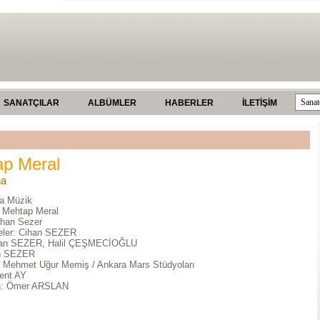
SANATÇILAR
ALBÜMLER
HABERLER
İLETİŞİM
p Meral
na
a Müzik
: Mehtap Meral
ihan Sezer
ler: Cihan SEZER
ihan SEZER, Halil ÇEŞMECİOĞLU
an SEZER
: Mehmet Uğur Memiş / Ankara Mars Stüdyoları
lent AY
n: Ömer ARSLAN