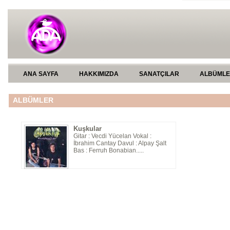
ANA SAYFA
HAKKIMIZDA
SANATÇILAR
ALBÜML
ALBÜMLER
Kuşkular
Gitar : Vecdi Yücelan Vokal :
İbrahim Cantay Davul : Alpay Şalt
Bas : Ferruh Bonabian.....