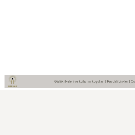
Gizlilik ilkeleri ve kullanım koşulları
|
Faydali Linkler
| C