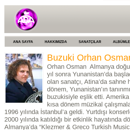
ANA SAYFA
HAKKIMIZDA
SANATÇILAR
ALBÜML
Buzuki Orhan Osma
Orhan Osman Almanya doğum
yıl sonra Yunanistan’da başla
olan sanatçı, Atina’da sahne h
dönem, Yunanistan’ın tanınmı
buzukisiyle eşlik etti. Amerik
kısa dönem müzikal çalışmala
1996 yılında İstanbul’a geldi. Yurtdışı konser
2000 yılında katıldığı bir etkinlik hayatında 
Almanya’da “Klezmer & Greco Turkish Music 