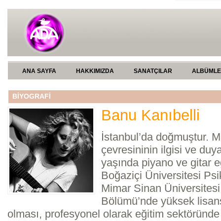
ANA SAYFA
HAKKIMIZDA
SANATÇILAR
ALBÜML
BİYOGRAFİ
Banu Kanıbelli
İstanbul’da doğmuştur. M
çevresininin ilgisi ve duya
yaşında piyano ve gitar eğ
Boğaziçi Üniversitesi Psik
Mimar Sinan Üniversitesi
Bölümü’nde yüksek lisans 
olması, profesyonel olarak eğitim sektöründe