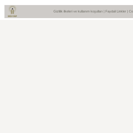
Gizlilik ilkeleri ve kullanım koşulları
|
Faydali Linkler
| C