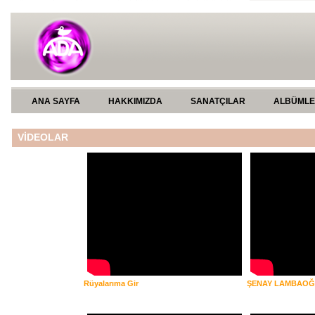
ANA SAYFA
HAKKIMIZDA
SANATÇILAR
ALBÜML
VİDEOLAR
Rüyalarıma Gir
ŞENAY LAMBAO