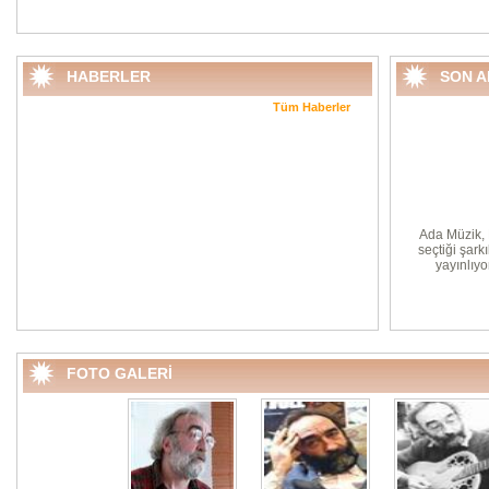
HABERLER
SON 
Tüm Haberler
Ada Müzik, 
seçtiği şark
yayınlıyo
FOTO GALERİ