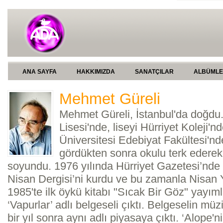
ANA SAYFA
HAKKIMIZDA
SANATÇILAR
ALBÜML
Mehmet Güreli
Mehmet Güreli, İstanbul'da doğdu
Lisesi'nde, liseyi Hürriyet Koleji'nd
Üniversitesi Edebiyat Fakültesi'nde
gördükten sonra okulu terk ederek
soyundu. 1976 yılında Hürriyet Gazetesi’nde 
Nisan Dergisi’ni kurdu ve bu zamanla Nisan Y
1985'te ilk öykü kitabı "Sıcak Bir Göz" yayı
‘Vapurlar’ adlı belgeseli çıktı. Belgeselin müzi
bir yıl sonra aynı adlı piyasaya çıktı. ‘Alope'n