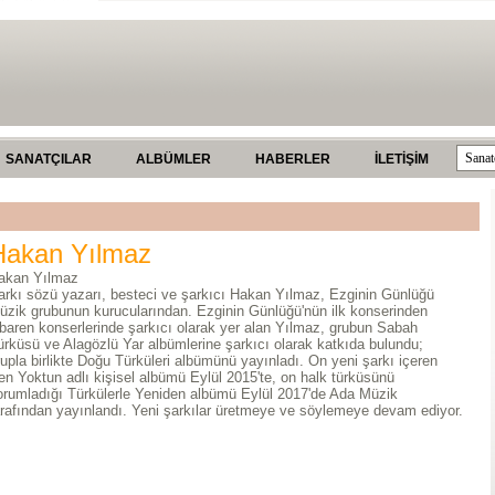
SANATÇILAR
ALBÜMLER
HABERLER
İLETİŞİM
Hakan Yılmaz
akan Yılmaz
arkı sözü yazarı, besteci ve şarkıcı Hakan Yılmaz, Ezginin Günlüğü
üzik grubunun kurucularından. Ezginin Günlüğü'nün ilk konserinden
tibaren konserlerinde şarkıcı olarak yer alan Yılmaz, grubun Sabah
ürküsü ve Alagözlü Yar albümlerine şarkıcı olarak katkıda bulundu;
rupla birlikte Doğu Türküleri albümünü yayınladı. On yeni şarkı içeren
en Yoktun adlı kişisel albümü Eylül 2015'te, on halk türküsünü
orumladığı Türkülerle Yeniden albümü Eylül 2017'de Ada Müzik
arafından yayınlandı. Yeni şarkılar üretmeye ve söylemeye devam ediyor.