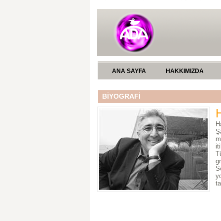
ANA SAYFA
HAKKIMIZDA
BİYOGRAFİ
H
Ş
m
i
T
g
S
y
t