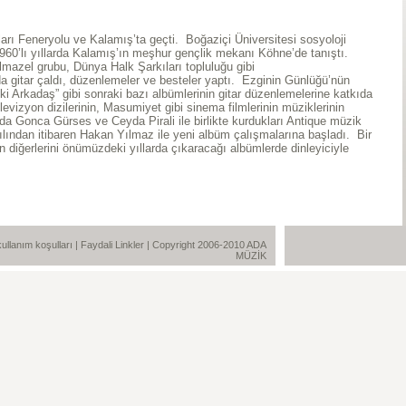
arı Feneryolu ve Kalamış’ta geçti. Boğaziçi Üniversitesi sosyoloji
960’lı yıllarda Kalamış’ın meşhur gençlik mekanı Köhne’de tanıştı.
lmazel grubu, Dünya Halk Şarkıları topluluğu gibi
da gitar çaldı, düzenlemeler ve besteler yaptı. Ezginin Günlüğü’nün
i Arkadaş” gibi sonraki bazı albümlerinin gitar düzenlemelerine katkıda
evizyon dizilerinin, Masumiyet gibi sinema filmlerinin müziklerinin
da Gonca Gürses ve Ceyda Pirali ile birlikte kurdukları Antique müzik
lından itibaren Hakan Yılmaz ile yeni albüm çalışmalarına başladı. Bir
 diğerlerini önümüzdeki yıllarda çıkaracağı albümlerde dinleyiciyle
e kullanım koşulları
|
Faydali Linkler
| Copyright 2006-2010 ADA
MÜZİK