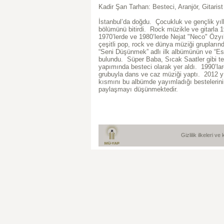
Kadir Şan Tarhan: Besteci, Aranjör, Gitarist
İstanbul’da doğdu. Çocukluk ve gençlik yıll
bölümünü bitirdi. Rock müzikle ve gitarla 1
1970’lerde ve 1980’lerde Nejat "Neco" Özyı
çeşitli pop, rock ve dünya müziği grupların
“Seni Düşünmek” adlı ilk albümünün ve “Esk
bulundu. Süper Baba, Sıcak Saatler gibi tel
yapımında besteci olarak yer aldı. 1990’lar
grubuyla dans ve caz müziği yaptı. 2012 yı
kısmını bu albümde yayımladığı bestelerinin
paylaşmayı düşünmektedir.
Gizlilik ilkeleri v