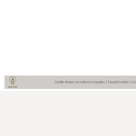
Gizlilik ilkeleri ve kullanım koşulları
|
Faydali Linkler
| C